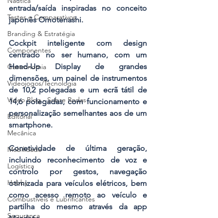
Náutica
entrada/saída inspiradas no conceito 
Testes e Comparativos
japonês Omotenashi.
Branding & Estratégia
Cockpit inteligente com design 
Componentes
centrado no ser humano, com um 
Head-Up Display de grandes 
Gastronomia
dimensões, um painel de instrumentos 
Videojogos/Tecnologia
de 10,2 polegadas e um ecrã tátil de 
Vídeo Blog - Sobre Rodas
14,6 polegadas, com funcionamento e 
personalização semelhantes aos de um 
Editorial
smartphone.
Mecânica
Conetividade de última geração, 
Mobilidade
incluindo reconhecimento de voz e 
Logística
controlo por gestos, navegação 
Hobby
otimizada para veículos elétricos, bem 
como acesso remoto ao veículo e 
Combustíveis e Lubrificantes
partilha do mesmo através da app 
Segurança