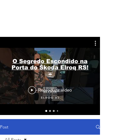
O Segredo Escondido na
Porta do Škoda Elroq RS!
☔
Reproduzir vídeo
Post
All Posts