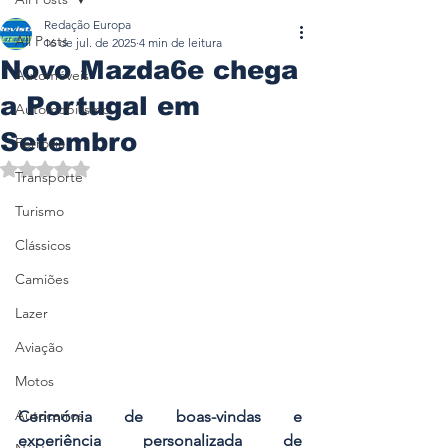
Redação Europa
All Posts
16 de jul. de 2025
4 min de leitura
Novo Mazda6e chega
Automóveis
a Portugal em
Automobilismo
Setembro
Ferrovia
Avaliado com NaN de 5 estrelas.
Transporte
Turismo
Clássicos
Camiões
Lazer
Aviação
Motos
Autocarros
Cerimónia de boas-vindas e 
experiência personalizada de 