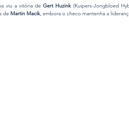
pa viu a vitória de 
Gert Huzink
 (Kuipers-Jongbloed Hyb
a de 
Martin Macik
, embora o checo mantenha a liderança