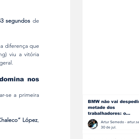
43 segundos
 de 
 a diferença que 
) viu a vitória 
geral.
domina nos 
ar-se a primeira 
BMW não vai despedi
metade dos
trabalhadores: o
problema é o jornali
Chaleco” López
, 
que muitos decidiram
30 de jul.
fazer