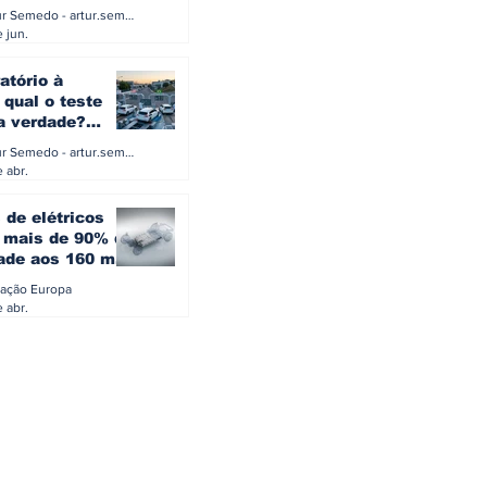
a eletrificação
Artur Semedo - artur.semedo@publiracing.pt
Combustíveis e Lubrificant
 jun.
atório à
 qual o teste
 a verdade?
PA ou o rigoroso
Artur Semedo - artur.semedo@publiracing.pt
O
 abr.
 de elétricos
mais de 90% da
ade aos 160 mil
safiam mitos do
ação Europa
o
 abr.