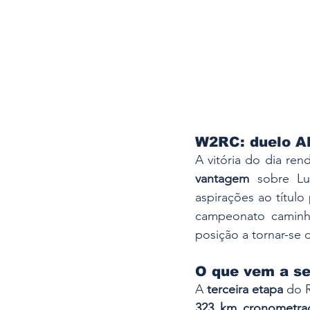
W2RC: duelo Al
A vitória do dia ren
vantagem
 sobre L
aspirações ao títul
campeonato caminh
posição a tornar-se 
O que vem a se
A 
terceira etapa
 do 
323 km cronometra