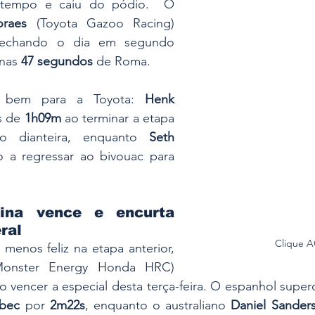
tempo e caiu do pódio.  O 
raes
 (Toyota Gazoo Racing) 
 fechando o dia em segundo 
nas 
47 segundos
 de Roma.
 bem para a Toyota: 
Henk 
s de 
1h09m
 ao terminar a etapa 
o dianteira, enquanto 
Seth 
o a regressar ao bivouac para 
ina vence e encurta 
ral
Clique 
Depois de um início menos feliz na etapa anterior, 
Monster Energy Honda HRC) 
 vencer a especial desta terça-feira. O espanhol super
abec
 por 
2m22s
, enquanto o australiano 
Daniel Sander