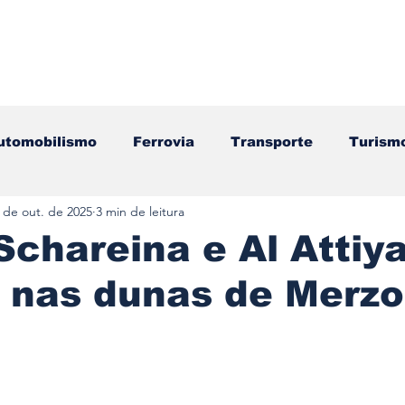
utomobilismo
Ferrovia
Transporte
Turism
 de out. de 2025
3 min de leitura
ação
Motos
Autocarros
Náutica
Test
chareina e Al Attiy
m nas dunas de Merz
Componentes
Gastronomia
Videojogos/Tecnol
e 5 estrelas.
Editorial
Mecânica
Mobilidade
Logístic