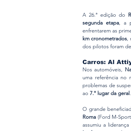
A 26.ª edição do 
R
segunda etapa
, a 
enfrentarem as prim
km cronometrados
,
dos pilotos foram d
Carros: Al Att
Nos automóveis, 
Na
uma referência no r
problemas de suspen
ao 
7.º lugar da geral
.
O grande beneficiad
Roma
 (Ford M-Sport
assumiu a liderança 