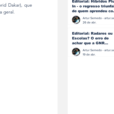
Editorial: Híbridos Pl
rid Dakar), que 
In - o regresso triunfa
de quem aprendeu c
 geral.
os erros do passado
26 de abr.
Editorial: Radares ou
Escolas? O erro de
achar que a GNR
resolve o que a
educação falhou
19 de abr.