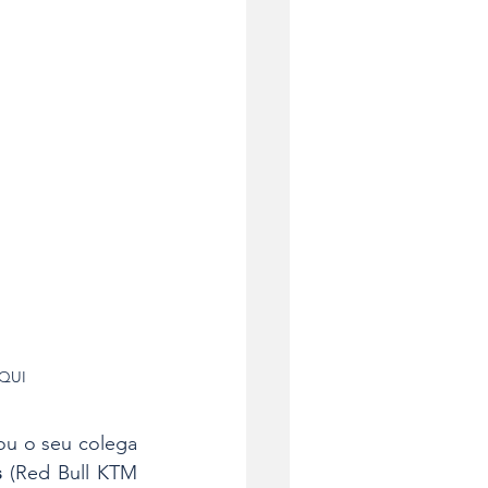
AQUI
ou o seu colega 
s
 (Red Bull KTM 