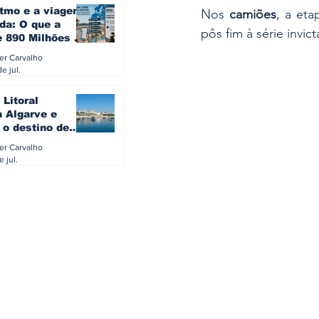
itmo e a viagem
Nos 
camiões
, a eta
da: O que a
pôs fim à série invict
e 890 Milhões à
revela sobre a
ler Carvalho
a do turista na
e jul.
 Litoral
a Algarve e
 o destino de
referido dos
ler Carvalho
eses
e jul.