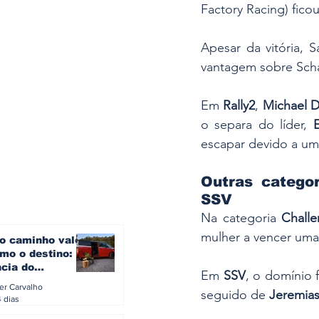
Factory Racing) ficou
Apesar da vitória, 
vantagem sobre Schar
Em 
Rally2
, 
Michael D
o separa do líder, 
escapar devido a um
Outras categor
SSV
Na categoria 
Challe
mulher a vencer uma
o caminho vale
mo o destino: a
ncia do
Em 
SSV
, o domínio f
gen ID. Buzz
ler Carvalho
seguido de 
Jeremias
verão europeu
4 dias