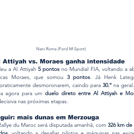
Nani Roma (Ford M-Sport)
 Attiyah vs. Moraes ganha intensidade
deu a Al Attiyah 
5 pontos
 no Mundial FIA, voltando a ab
ucas Moraes, que somou 
3 pontos
. Já Henk Latega
o praticamente desmoronarem, caindo para 
30.º
 na geral
a agora para um 
duelo direto entre Al Attiyah e Mo
decisiva nas próximas etapas.
guir: mais dunas em Merzouga
Rallye du Maroc será disputada amanhã, com 
326 km de 
dos