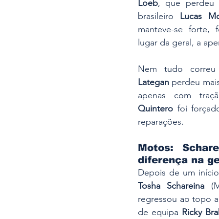
Loeb
, que perdeu 
brasileiro 
Lucas Mo
manteve-se forte,
lugar da geral, a ape
Nem tudo correu
Lategan
 perdeu mai
apenas com traçã
Quintero
 foi forçad
reparações.
Motos: Schare
diferença na ge
Tosha Schareina
 (
regressou ao topo ao
de equipa 
Ricky Br