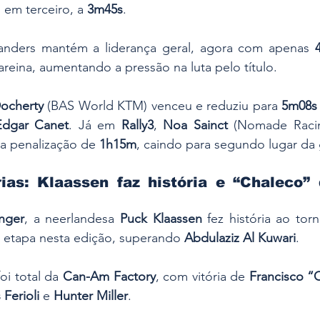
 em terceiro, a 
3m45s
.
Sanders mantém a liderança geral, agora com apenas 
eina, aumentando a pressão na luta pelo título. 
ocherty
 (BAS World KTM) venceu e reduziu para 
5m08s
Edgar Canet
. Já em 
Rally3
, 
Noa Sainct
 (Nomade Racing
a penalização de 
1h15m
, caindo para segundo lugar da 
ias: Klaassen faz história e “Chaleco” 
nger
, a neerlandesa 
Puck Klaassen
 fez história ao torn
 etapa nesta edição, superando 
Abdulaziz Al Kuwari
. 
oi total da 
Can-Am Factory
, com vitória de 
Francisco “
 Ferioli
 e 
Hunter Miller
.