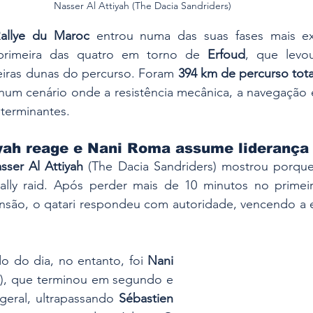
Nasser Al Attiyah (The Dacia Sandriders)
allye du Maroc
primeira das quatro em torno de 
Erfoud
, que levo
eiras dunas do percurso. Foram 
394 km de percurso tota
 num cenário onde a resistência mecânica, a navegação e 
eterminantes.
iyah reage e Nani Roma assume liderança
sser Al Attiyah
 (The Dacia Sandriders) mostrou porque 
ally raid. Após perder mais de 10 minutos no primeir
são, o qatari respondeu com autoridade, vencendo a e
o do dia, no entanto, foi 
Nani 
), que terminou em segundo e 
geral, ultrapassando 
Sébastien 