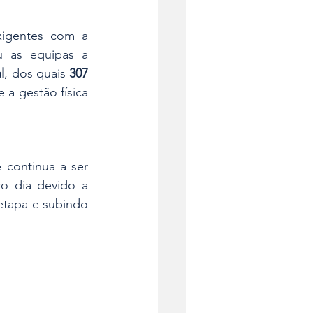
 entrou numa das suas fases mais exigentes com a 
u as equipas a 
l
, dos quais 
307 
a gestão física 
continua a ser 
o dia devido a 
tapa e subindo 