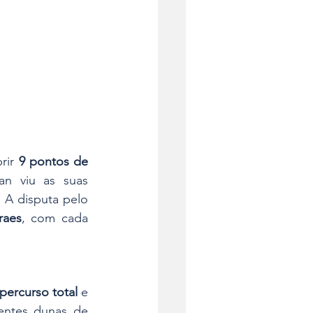
rir 
9 pontos de 
n viu as suas 
. A disputa pelo 
raes
, com cada 
percurso total
 e 
, voltando a desafiar pilotos e máquinas nas exigentes dunas de 