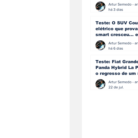
ainda acredita na
manual
há 3 dias
Teste: O SUV Cou
elétrico que prova
smart cresceu... e
amadureceu
há 6 dias
Teste: Fiat Grand
Panda Hybrid La P
o regresso de um 
que percebeu que
evoluir não signif
22 de jul.
perder a identida