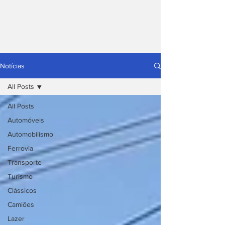
Notícias
All Posts
All Posts
Automóveis
Automobilismo
Ferrovia
Transporte
Turismo
Clássicos
Camiões
Lazer