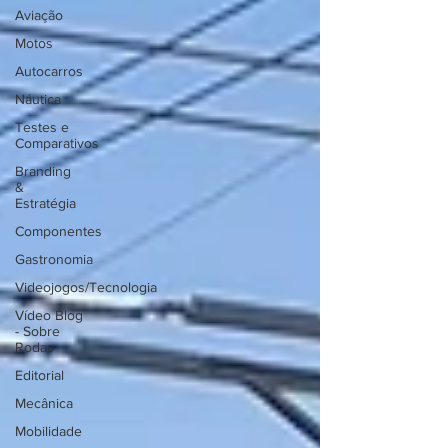
Aviação
Motos
Autocarros
Náutica
Testes e
Comparativos
Branding
&
Estratégia
Componentes
Gastronomia
Videojogos/Tecnologia
Vídeo Blog
- Sobre
Rodas
Editorial
Mecânica
Mobilidade