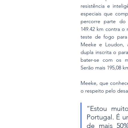
resistência e inteli
especiais que com
percorre parte do 
149.42 km contra o r
teste de fogo par
Meeke e Loudon, a
dupla inscrita o pa
bater-se com os m
Serão mais 195,08 km
Meeke, que conhece 
o respeito pelo desa
“Estou muito
Portugal. É u
de mais 50