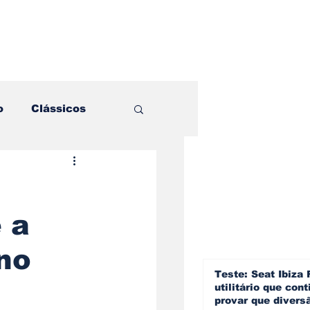
o
Clássicos
es e Comparativos
 a
ogia
no
a
Hobby
Teste: Seat Ibiza 
utilitário que cont
provar que divers