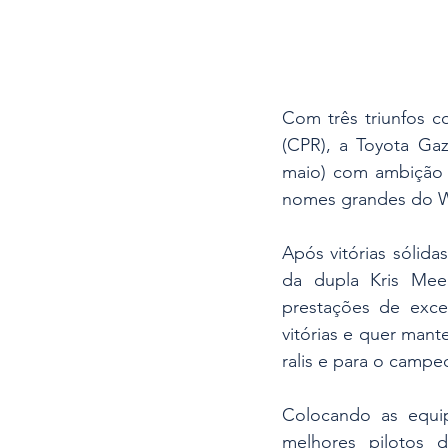
Com três triunfos c
(CPR), a Toyota Gaz
maio) com ambição r
nomes grandes do WR
Após vitórias sólida
da dupla Kris Mee
prestações de exc
vitórias e quer mante
ralis e para o campe
Colocando as equip
melhores pilotos d