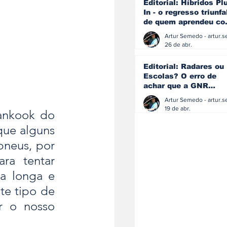
Editorial: Híbridos Pl
In - o regresso triunfa
de quem aprendeu c
os erros do passado
26 de abr.
Editorial: Radares ou
Escolas? O erro de
achar que a GNR
resolve o que a
educação falhou
19 de abr.
ankook do 
ue alguns 
neus, por 
ra tentar 
a longa e 
te tipo de 
 o nosso 