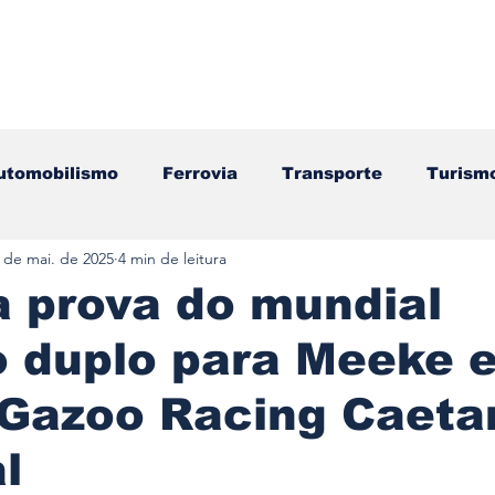
utomobilismo
Ferrovia
Transporte
Turism
 de mai. de 2025
4 min de leitura
ação
Motos
Autocarros
Náutica
Test
 prova do mundial
o duplo para Meeke e
Componentes
Gastronomia
Videojogos/Tecnol
 Gazoo Racing Caeta
Editorial
Mecânica
Mobilidade
Logístic
l