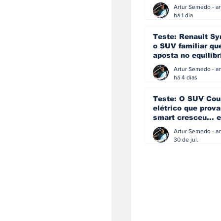
eficiência e
simplicidade aind
há 1 dia
podem andar junt
Teste: Renault Sy
o SUV familiar qu
aposta no equilíbr
ainda acredita na
manual
há 4 dias
Teste: O SUV Cou
elétrico que prova
smart cresceu... e
amadureceu
30 de jul.