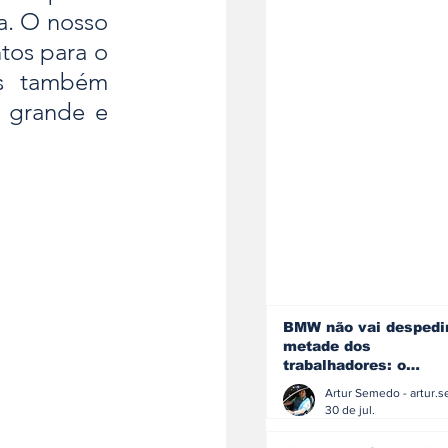
a. O nosso 
tos para o 
s também 
 grande e 
BMW não vai despedi
metade dos
trabalhadores: o
problema é o jornali
que muitos decidiram
30 de jul.
fazer