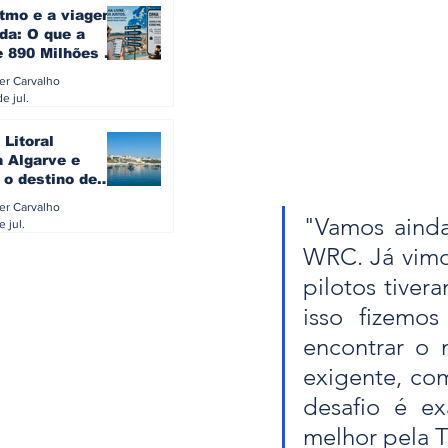
itmo e a viagem
da: O que a
e 890 Milhões à
revela sobre a
ler Carvalho
a do turista na
e jul.
 Litoral
a Algarve e
 o destino de
referido dos
ler Carvalho
eses
"Vamos ainda
e jul.
WRC. Já vimos
pilotos tiver
isso fizemos
encontrar o 
exigente, com
desafio é e
melhor pela 