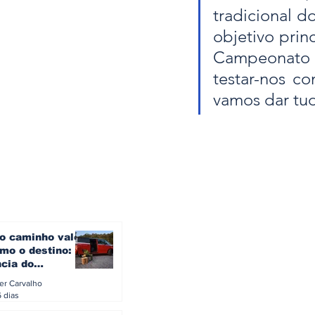
tradicional do
objetivo prin
Campeonato 
testar-nos c
vamos dar tu
o caminho vale
mo o destino: a
ncia do
gen ID. Buzz
ler Carvalho
verão europeu
6 dias