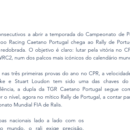
onsecutivos a abrir a temporada do Campeonato de Por
oo Racing Caetano Portugal chega ao Rally de Portug
edobrada. O objetivo é claro: lutar pela vitória no CP
C2, num dos palcos mais icónicos do calendário mund
s nas três primeiras provas do ano no CPR, a velocidade
ke e Stuart Loudon tem sido uma das chaves do 
elência, a dupla da TGR Caetano Portugal segue co
r o nível, agora no mítico Rally de Portugal, a contar pa
onato Mundial FIA de Ralis.
as nacionais lado a lado com os 
o mundo, o rali exige precisão, 