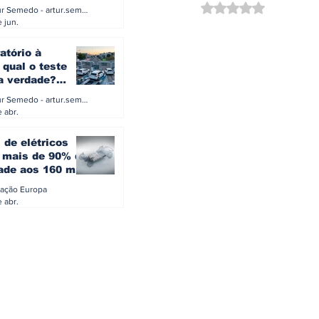
a eletrificação
Avaliado com NaN d
Artur Semedo - artur.semedo@publiracing.pt
Combustíveis e Lubrificant
 jun.
atório à
 qual o teste
 a verdade?
PA ou o rigoroso
Artur Semedo - artur.semedo@publiracing.pt
O
 abr.
 de elétricos
mais de 90% da
ade aos 160 mil
safiam mitos do
ação Europa
o
 abr.