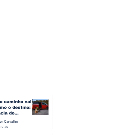
o caminho vale
mo o destino: a
ncia do
gen ID. Buzz
ler Carvalho
verão europeu
5 dias