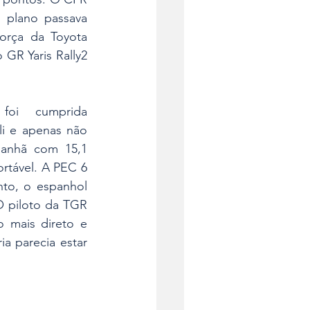
 plano passava 
orça da Toyota 
GR Yaris Rally2 
oi cumprida 
i e apenas não 
anhã com 15,1 
tável. A PEC 6 
to, o espanhol 
O piloto da TGR 
 mais direto e 
a parecia estar 