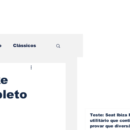
o
Clássicos
es e Comparativos
ke
leto
ogia
a
Hobby
Teste: Seat Ibiza 
utilitário que cont
provar que divers