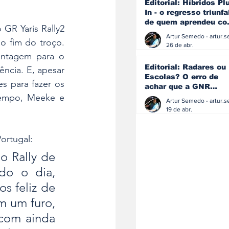
Editorial: Híbridos Pl
In - o regresso triunfa
de quem aprendeu c
R Yaris Rally2 
os erros do passado
 fim do troço. 
26 de abr.
antagem para o 
Editorial: Radares ou
ência. E, apesar 
Escolas? O erro de
s para fazer os 
achar que a GNR
tempo, Meeke e 
resolve o que a
educação falhou
19 de abr.
ortugal:
o Rally de 
o o dia, 
 feliz de 
 um furo, 
com ainda 