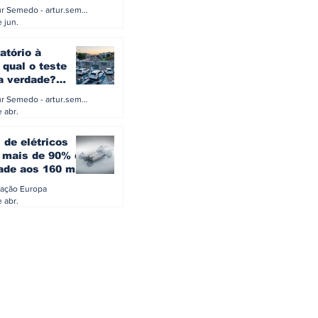
a eletrificação
Artur Semedo - artur.semedo@publiracing.pt
Combustíveis e Lubrificant
 jun.
atório à
 qual o teste
 a verdade?
PA ou o rigoroso
Artur Semedo - artur.semedo@publiracing.pt
O
 abr.
 de elétricos
mais de 90% da
ade aos 160 mil
safiam mitos do
ação Europa
o
 abr.