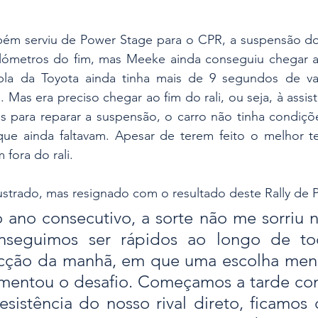
m serviu de Power Stage para o CPR, a suspensão do G
ómetros do fim, mas Meeke ainda conseguiu chegar ao
upla da Toyota ainda tinha mais de 9 segundos de v
 Mas era preciso chegar ao fim do rali, ou seja, à assist
s para reparar a suspensão, o carro não tinha condiçõe
que ainda faltavam. Apesar de terem feito o melhor 
 fora do rali.
rustrado, mas resignado com o resultado deste Rally de P
o ano consecutivo, a sorte não me sorriu n
onseguimos ser rápidos ao longo de tod
ção da manhã, em que uma escolha menos
mentou o desafio. Começamos a tarde com
istência do nosso rival direto, ficamos 