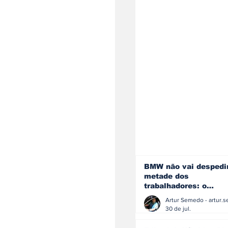
BMW não vai despedi
metade dos
trabalhadores: o
problema é o jornali
que muitos decidiram
30 de jul.
fazer