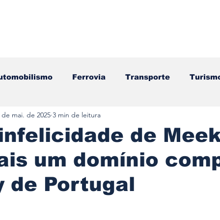
utomobilismo
Ferrovia
Transporte
Turism
 de mai. de 2025
3 min de leitura
ação
Motos
Autocarros
Náutica
Test
infelicidade de Mee
ais um domínio comp
Componentes
Gastronomia
Videojogos/Tecnol
y de Portugal
Editorial
Mecânica
Mobilidade
Logístic
e 5 estrelas.