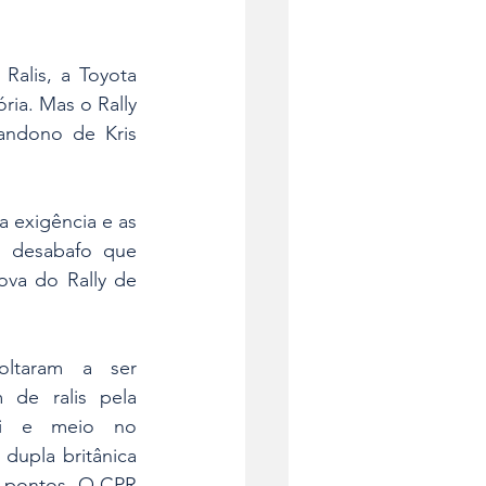
alis, a Toyota 
ia. Mas o Rally 
andono de Kris 
 exigência e as 
 desabafo que 
va do Rally de 
ltaram a ser 
de ralis pela 
li e meio no 
dupla britânica 
 pontos. O CPR 