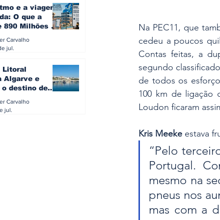
itmo e a viagem
da: O que a
Na PEC11, que també
e 890 Milhões à
revela sobre a
cedeu a poucos quil
ler Carvalho
a do turista na
e jul.
Contas feitas, a d
segundo classificado.
 Litoral
a Algarve e
de todos os esforço
 o destino de
100 km de ligação 
referido dos
ler Carvalho
Loudon ficaram assim
eses
e jul.
Kris Meeke
 estava f
“Pelo terceir
Portugal. C
mesmo na sec
pneus nos au
mas com a des