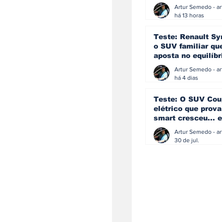
eficiência e
simplicidade aind
há 13 horas
podem andar junt
Teste: Renault Sy
o SUV familiar qu
aposta no equilíbr
ainda acredita na
manual
há 4 dias
Teste: O SUV Cou
elétrico que prova
smart cresceu... e
amadureceu
30 de jul.