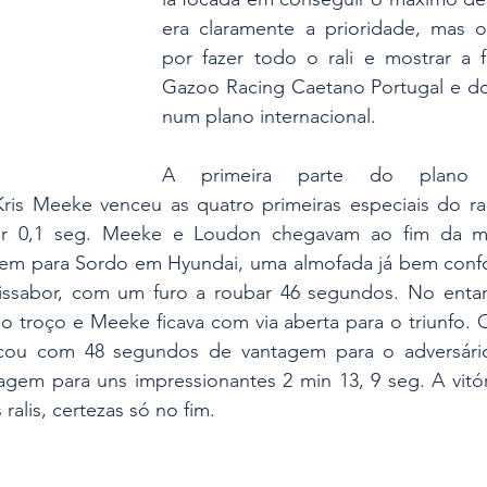
era claramente a prioridade, mas o
por fazer todo o rali e mostrar a f
Gazoo Racing Caetano Portugal e do 
num plano internacional.
A primeira parte do plano f
ris Meeke venceu as quatro primeiras especiais do ral
or 0,1 seg. Meeke e Loudon chegavam ao fim da m
m para Sordo em Hyundai, uma almofada já bem confor
issabor, com um furo a roubar 46 segundos. No entan
o troço e Meeke ficava com via aberta para o triunfo. 
icou com 48 segundos de vantagem para o adversário
gem para uns impressionantes 2 min 13, 9 seg. A vitóri
ralis, certezas só no fim.