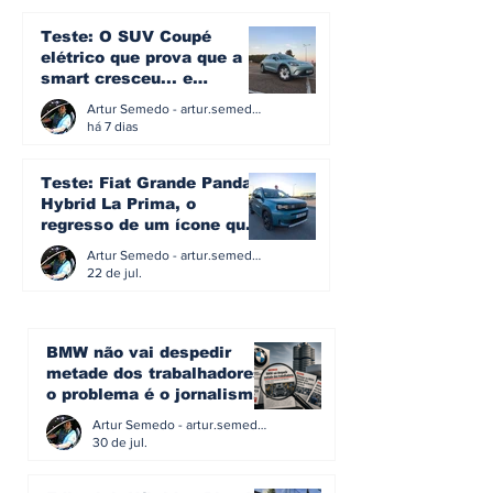
Teste: O SUV Coupé
elétrico que prova que a
smart cresceu... e
amadureceu
Artur Semedo - artur.semedo@publiracing.pt
há 7 dias
Teste: Fiat Grande Panda
Hybrid La Prima, o
regresso de um ícone que
percebeu que evoluir não
Artur Semedo - artur.semedo@publiracing.pt
significa perder a
22 de jul.
identidade
BMW não vai despedir
metade dos trabalhadores:
o problema é o jornalismo
que muitos decidiram
Artur Semedo - artur.semedo@publiracing.pt
fazer
30 de jul.