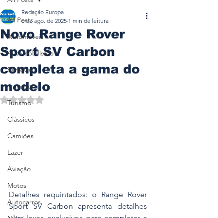
Redação Europa
All Posts
6 de ago. de 2025
1 min de leitura
Novo Range Rover
Automóveis
Sport SV Carbon
Automobilismo
completa a gama do
Ferrovia
modelo
Transporte
Avaliado com NaN de 5 estrelas.
Turismo
Clássicos
Camiões
Lazer
Aviação
Motos
Detalhes requintados: o Range Rover 
Autocarros
Sport SV Carbon apresenta detalhes 
ultra-leves exclusivos para completar a 