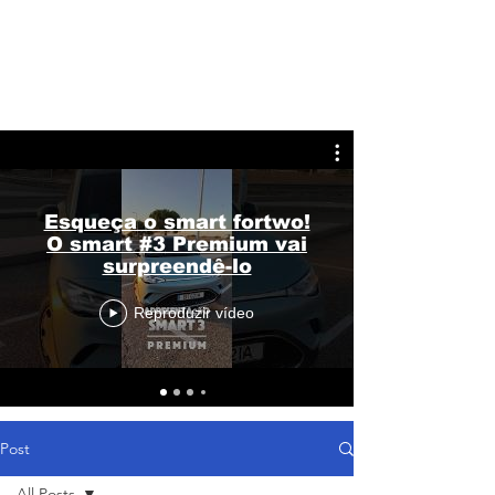
Esqueça o smart fortwo!
O smart #3 Premium vai
surpreendê-lo
Reproduzir vídeo
Post
All Posts