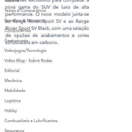
Náutica
nova gama do SUV de luxo de alta 
Testes e Comparativos
performance. O novo modelo junta-se 
Branding & Estratégia
ao Range Rover Sport SV e ao Range 
Rover Sport SV Black, com uma seleção 
Componentes
de opções de acabamentos e cores 
Gastronomia
sofisticados em carbono.
Videojogos/Tecnologia
Vídeo Blog - Sobre Rodas
Editorial
Mecânica
Mobilidade
Logística
Hobby
Combustíveis e Lubrificantes
Segurança