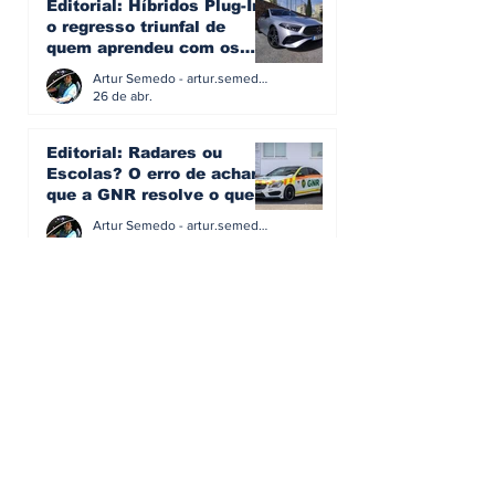
Editorial: Híbridos Plug-In -
o regresso triunfal de
quem aprendeu com os
erros do passado
Artur Semedo - artur.semedo@publiracing.pt
26 de abr.
Editorial: Radares ou
Escolas? O erro de achar
que a GNR resolve o que a
educação falhou
Artur Semedo - artur.semedo@publiracing.pt
19 de abr.