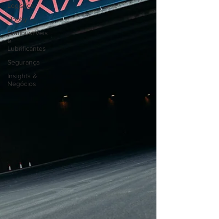
Logística
Hobby
Combustíveis
e
Lubrificantes
Segurança
Insights &
Negócios