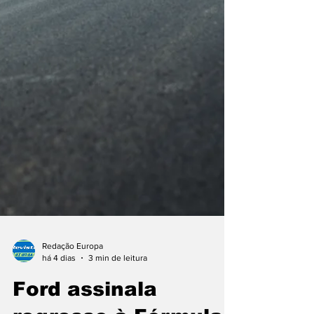
Redação Europa
há 4 dias
3 min de leitura
Ford assinala