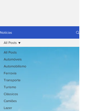
Notícias
All Posts
All Posts
Automóveis
Automobilismo
Ferrovia
Transporte
Turismo
Clássicos
Camiões
Lazer