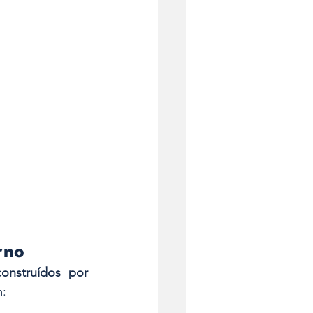
rno
onstruídos por 
m: