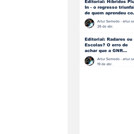
Editorial: Híbridos Pl
In - o regresso triunfa
de quem aprendeu c
os erros do passado
26 de abr.
Editorial: Radares ou
Escolas? O erro de
achar que a GNR
resolve o que a
educação falhou
19 de abr.