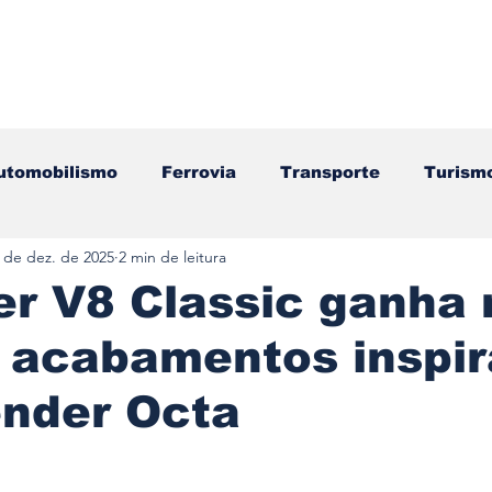
utomobilismo
Ferrovia
Transporte
Turism
 de dez. de 2025
2 min de leitura
ação
Motos
Autocarros
Náutica
Test
r V8 Classic ganha 
e acabamentos inspi
Componentes
Gastronomia
Videojogos/Tecnol
ender Octa
Editorial
Mecânica
Mobilidade
Logístic
e 5 estrelas.