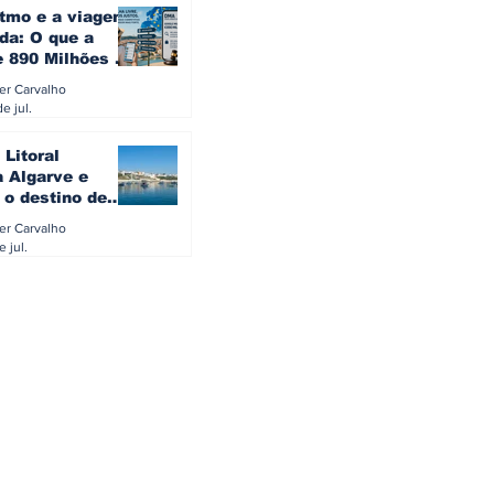
itmo e a viagem
da: O que a
e 890 Milhões à
revela sobre a
ler Carvalho
a do turista na
e jul.
 Litoral
a Algarve e
 o destino de
referido dos
ler Carvalho
eses
e jul.