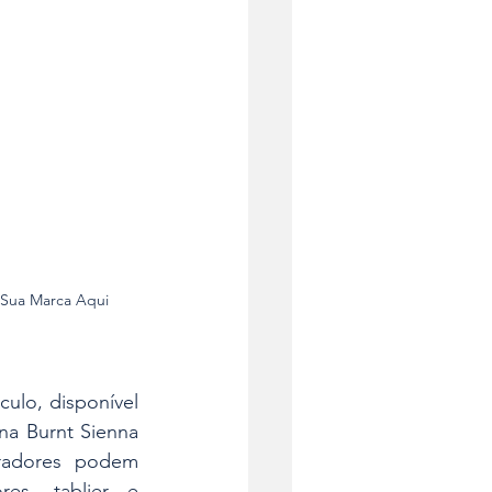
 Sua Marca Aqui
culo, disponível 
a Burnt Sienna 
adores podem 
es, tablier e 