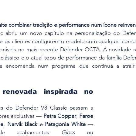
rmite combinar tradição e performance num ícone reinve
c abriu um novo capítulo na personalização do Defend
e os clientes configurem o modelo com qualquer combi
níveis no mais recente Defender OCTA. A novidade ref
 clássico e o atual topo de performance da família Defe
de encomenda num programa que continua a atrair e
renovada inspirada no 
es do Defender V8 Classic passam a 
cores exclusivas — 
Petra Copper
, 
Faroe 
ue
, 
Narvik Black
 e 
Patagonia White
 — 
 de acabamentos 
Gloss
 ou 