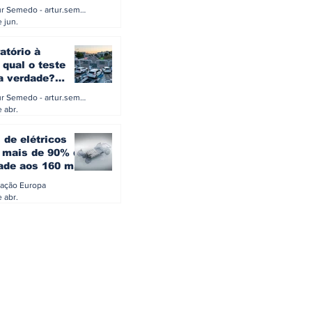
a eletrificação
Artur Semedo - artur.semedo@publiracing.pt
Combustíveis e Lubrificant
 jun.
atório à
 qual o teste
 a verdade?
PA ou o rigoroso
Artur Semedo - artur.semedo@publiracing.pt
O
 abr.
 de elétricos
mais de 90% da
ade aos 160 mil
safiam mitos do
ação Europa
o
 abr.