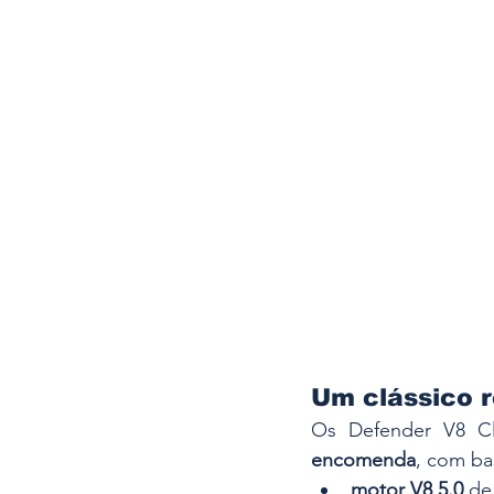
Um clássico 
Os Defender V8 Cl
encomenda
, com ba
motor V8 5.0
 de