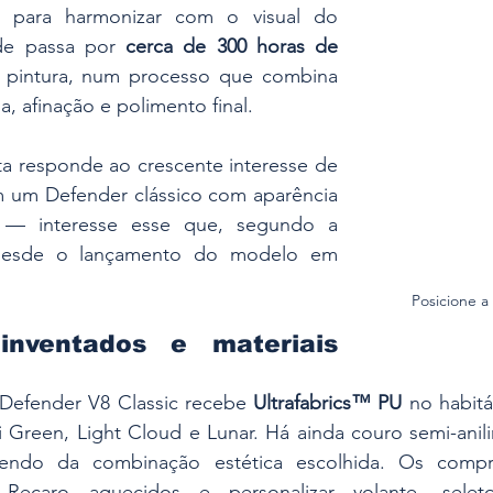
s para harmonizar com o visual do 
e passa por 
cerca de 300 horas de 
 pintura, num processo que combina 
, afinação e polimento final. 
a responde ao crescente interesse de 
m um Defender clássico com aparência 
— interesse esse que, segundo a 
desde o lançamento do modelo em 
Posicione a
einventados e materiais 
 Defender V8 Classic recebe 
Ultrafabrics™ PU
 no habitá
Green, Light Cloud e Lunar. Há ainda couro semi-anilin
ndo da combinação estética escolhida. Os compr
 Recaro aquecidos e personalizar volante, seletor