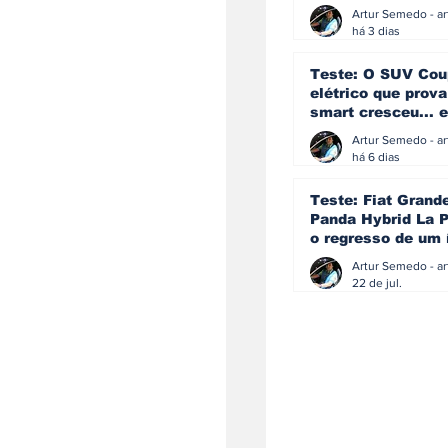
ainda acredita na
manual
há 3 dias
Teste: O SUV Cou
elétrico que prova
smart cresceu... e
amadureceu
há 6 dias
Teste: Fiat Grand
Panda Hybrid La P
o regresso de um 
que percebeu que
evoluir não signif
22 de jul.
perder a identida