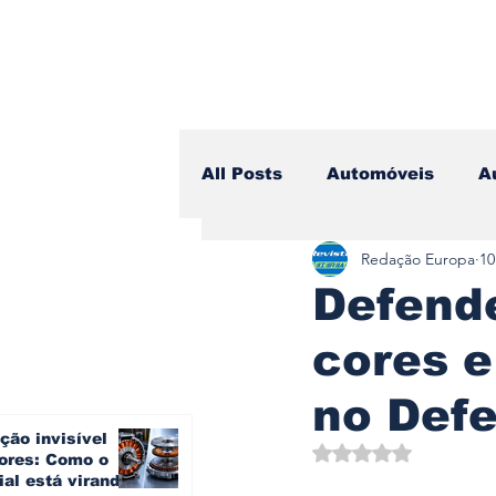
All Posts
Automóveis
A
Redação Europa
10
Camiões
Lazer
Avi
Defende
cores 
Branding & Estratégia
no Def
ção invisível
Vídeo Blog - Sobre Rodas
Avaliado com NaN d
ores: Como o
ial está virando