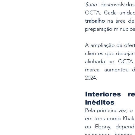
Satin
 desenvolvido
OCTA. Cada unidad
trabalho
 na área de
preparação minuciosa
A ampliação da ofert
clientes que deseja
alinhada ao OCTA 
marca, aumentou 
2024.
Interiores r
inéditos
Pela primeira vez, o
em tons como Khaki 
ou Ebony, depende
selecionar bancos