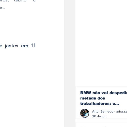
c. 
de jantes em 11 
BMW não vai despedi
metade dos
trabalhadores: o
problema é o jornali
que muitos decidiram
30 de jul.
fazer