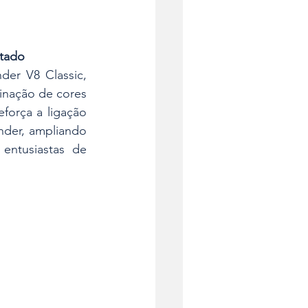
ntado
er V8 Classic, 
nação de cores 
orça a ligação 
nder, ampliando 
ntusiastas de 