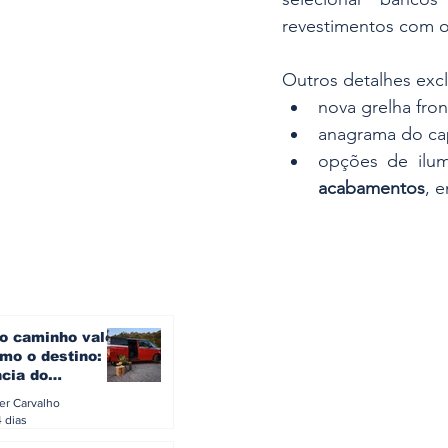
revestimentos com o 
Outros detalhes excl
nova grelha fron
anagrama do cap
opções de ilum
acabamentos
, e
o caminho vale
mo o destino: a
ncia do
gen ID. Buzz
ler Carvalho
verão europeu
4 dias