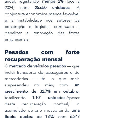
anual, registando 
menos 2%
 face a 
2024, com 
25.650 unidades
. A 
conjuntura económica menos favorável 
e a instabilidade nos setores da 
construção e logística continuam a 
penalizar a renovação das frotas 
empresariais.
Pesados com forte 
recuperação mensal
O 
mercado de veículos pesados
 — que 
inclui transporte de passageiros e de 
mercadorias — foi o que mais 
surpreendeu no mês, com 
um 
crescimento de 32,7% em outubro
, 
totalizando 
1.104 unidades
.Apesar 
desta recuperação pontual, o 
acumulado do ano mostra ainda 
uma 
ligeira quebra de 1,6%
, com 
6.247 