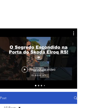
O Segredo Escondido na
Porta do Škoda Elroq RS!
☔
Reproduzir vídeo
Post
All Posts