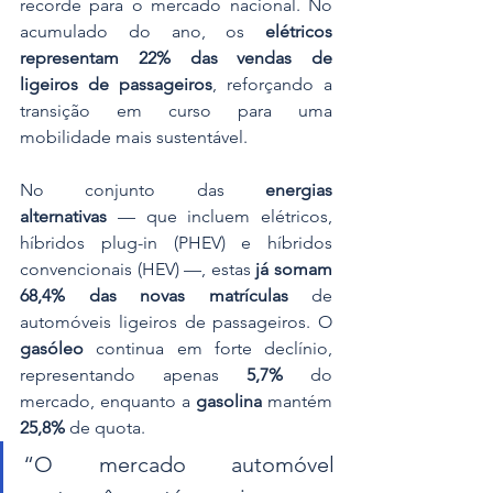
recorde para o mercado nacional. No 
acumulado do ano, os 
elétricos 
representam 22% das vendas de 
ligeiros de passageiros
, reforçando a 
transição em curso para uma 
mobilidade mais sustentável.
No conjunto das 
energias 
alternativas
 — que incluem elétricos, 
híbridos plug-in (PHEV) e híbridos 
convencionais (HEV) —, estas 
já somam 
68,4% das novas matrículas
 de 
automóveis ligeiros de passageiros. O 
gasóleo
 continua em forte declínio, 
representando apenas 
5,7%
 do 
mercado, enquanto a 
gasolina
 mantém 
25,8%
 de quota.
“O mercado automóvel 