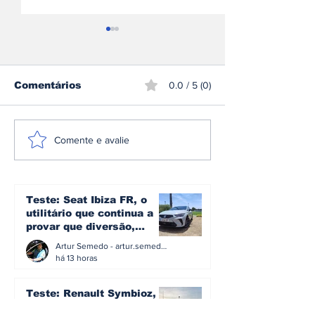
Comentários
0.0 / 5 (0)
Mercedes-AMG GT 53
Škoda inicia
Comente e avalie
Coupé 4 Portas
produção do 
estreia-se como nova
Peaq o maior
proposta de entrada
sua história
na gama elétrica de
Teste: Seat Ibiza FR, o
Affalterbach
utilitário que continua a
provar que diversão,
eficiência e simplicidade
Artur Semedo - artur.semedo@publiracing.pt
ainda podem andar juntas
há 13 horas
Teste: Renault Symbioz, o
SUV familiar que aposta