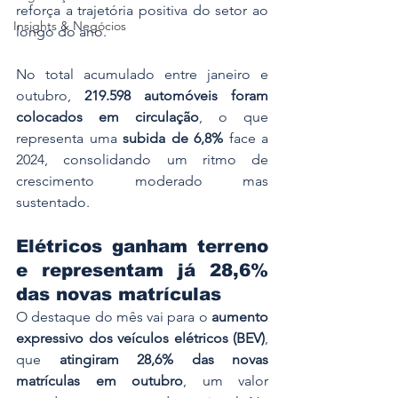
reforça a trajetória positiva do setor ao 
Insights & Negócios
longo do ano.
No total acumulado entre janeiro e 
outubro, 
219.598 automóveis foram 
colocados em circulação
, o que 
representa uma 
subida de 6,8%
 face a 
2024, consolidando um ritmo de 
crescimento moderado mas 
sustentado.
Elétricos ganham terreno 
e representam já 28,6% 
das novas matrículas
O destaque do mês vai para o 
aumento 
expressivo dos veículos elétricos (BEV)
, 
que 
atingiram 28,6% das novas 
matrículas em outubro
, um valor 