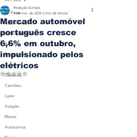
Redação Europa
All Posts
3 de nov. de 2025
3 min de leitura
Mercado automóvel
Automóveis
português cresce
Automobilismo
6,6% em outubro,
Ferrovia
impulsionado pelos
Transporte
elétricos
Turismo
Avaliado com NaN de 5 estrelas.
Clássicos
Camiões
Lazer
Aviação
Motos
Autocarros