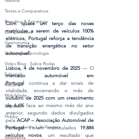
Náutica
Testes e Comparativos
Branding & Estratégia
Com quase um terço das novas 
matrículas a serem de veículos 100% 
Componentes
elétricos, Portugal reforça a tendência 
Gastronomia
de transição energética no setor 
automóvel.
Videojogos/Tecnologia
Vídeo Blog - Sobre Rodas
Lisboa, 4 de novembro de 2025
 — O 
Editorial
mercado automóvel em 
Portugal
 continua a dar sinais de 
Mecânica
vitalidade, encerrando o mês de 
Mobilidade
outubro de 2025 com um crescimento 
de 6,6%
 face ao mesmo mês do ano 
Logística
anterior, segundo dados divulgados 
Hobby
pela 
ACAP – Associação Automóvel de 
Combustíveis e Lubrificantes
Portugal
. Foram matriculados 
19.884 
veículos novos
, um resultado que 
Segurança