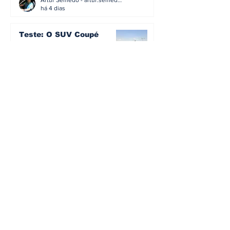
há 4 dias
Teste: O SUV Coupé
elétrico que prova que a
smart cresceu... e
amadureceu
Artur Semedo - artur.semedo@publiracing.pt
30 de jul.
BMW não vai despedir
metade dos trabalhadores:
o problema é o jornalismo
que muitos decidiram
Artur Semedo - artur.semedo@publiracing.pt
fazer
30 de jul.
Editorial: Híbridos Plug-In -
o regresso triunfal de
quem aprendeu com os
erros do passado
Artur Semedo - artur.semedo@publiracing.pt
26 de abr.