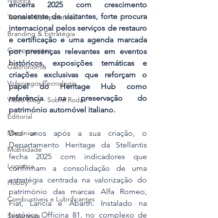
Náutica
encerra 2025 com crescimento 
consistente de visitantes, forte procura 
Testes e Comparativos
internacional pelos serviços de restauro 
Branding & Estratégia
e certificação e uma agenda marcada 
Componentes
por presenças relevantes em eventos 
históricos, exposições temáticas e 
Gastronomia
criações exclusivas que reforçam o 
Videojogos/Tecnologia
papel do Heritage Hub como 
referência na preservação do 
Vídeo Blog - Sobre Rodas
património automóvel italiano.
Editorial
Dez anos após a sua criação, o 
Mecânica
Departamento Heritage da Stellantis 
Mobilidade
fecha 2025 com indicadores que 
Logística
confirmam a consolidação de uma 
estratégia centrada na valorização do 
Hobby
património das marcas Alfa Romeo, 
Combustíveis e Lubrificantes
Fiat, Lancia e Abarth. Instalado na 
histórica Officina 81, no complexo de 
Segurança