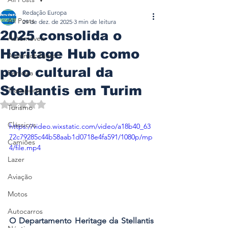
Redação Europa
All Posts
29 de dez. de 2025
3 min de leitura
2025 consolida o
Automóveis
Heritage Hub como
Automobilismo
polo cultural da
Ferrovia
Stellantis em Turim
Transporte
Avaliado com NaN de 5 estrelas.
Turismo
Clássicos
https://video.wixstatic.com/video/a18b40_63
72c79285c44b58aab1d0718e4fa591/1080p/mp
Camiões
4/file.mp4
Lazer
Aviação
Motos
Autocarros
O Departamento Heritage da Stellantis 