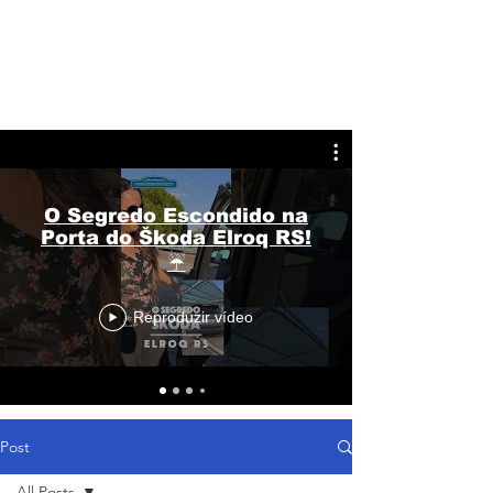
O Segredo Escondido na
Porta do Škoda Elroq RS!
☔
Reproduzir vídeo
Post
All Posts