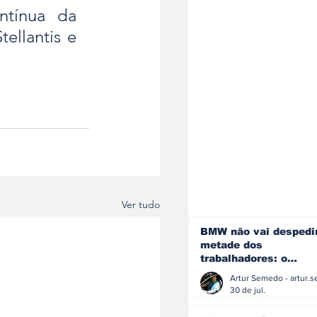
tínua da 
ellantis e 
Ver tudo
BMW não vai despedi
metade dos
trabalhadores: o
problema é o jornali
que muitos decidiram
30 de jul.
fazer