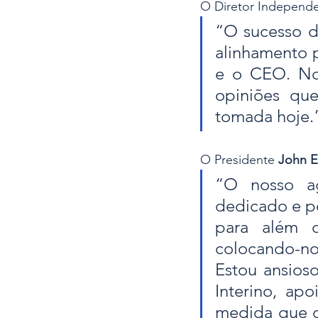
O Diretor Independen
“O sucesso da
alinhamento p
e o CEO. No 
opiniões qu
tomada hoje.
O Presidente 
John E
“O nosso ag
dedicado e pe
para além d
colocando-no
Estou ansios
Interino, apo
medida que c