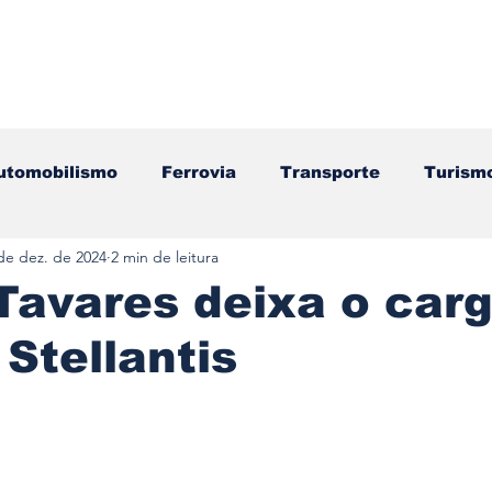
utomobilismo
Ferrovia
Transporte
Turism
de dez. de 2024
2 min de leitura
ação
Motos
Autocarros
Náutica
Test
Tavares deixa o car
Stellantis
Componentes
Gastronomia
Videojogos/Tecnol
e 5 estrelas.
Editorial
Mecânica
Mobilidade
Logístic