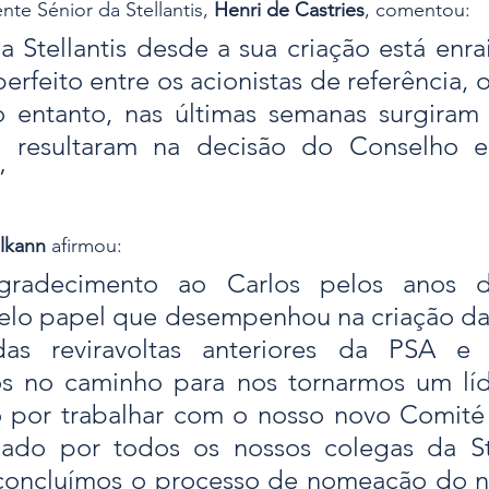
te Sénior da Stellantis, 
Henri de Castries
, comentou: 
 Stellantis desde a sua criação está enra
erfeito entre os acionistas de referência, 
entanto, nas últimas semanas surgiram d
e resultaram na decisão do Conselho 
”
lkann
 afirmou: 
radecimento ao Carlos pelos anos de
lo papel que desempenhou na criação da St
as reviravoltas anteriores da PSA e 
s no caminho para nos tornarmos um líde
o por trabalhar com o nosso novo Comité 
iado por todos os nossos colegas da Stel
oncluímos o processo de nomeação do n