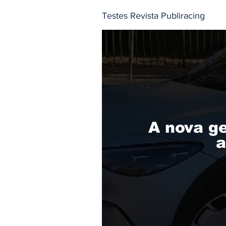
Testes Revista Publiracing
A nova g
a