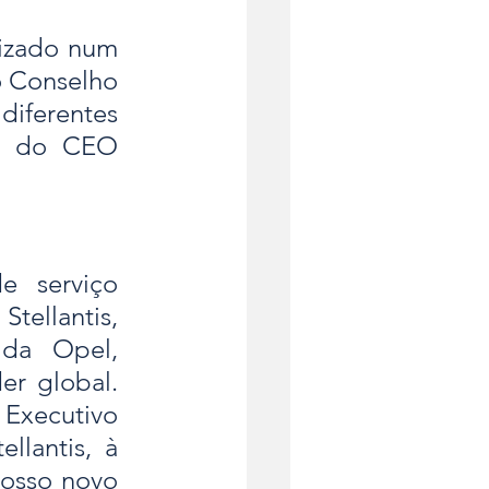
izado num 
o Conselho 
iferentes 
e do CEO 
 serviço 
ellantis, 
da Opel, 
r global. 
Executivo 
lantis, à 
osso novo 