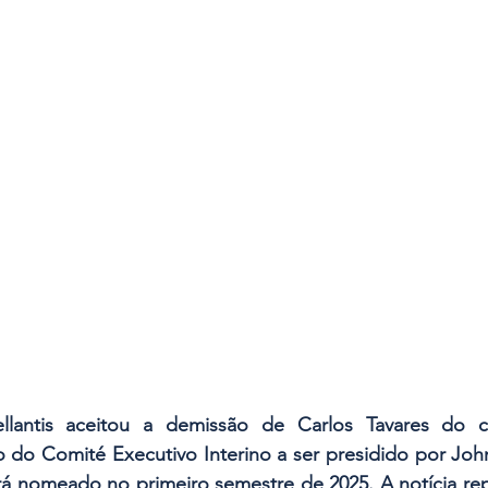
es
Segurança
Insights & Negócios
llantis aceitou a demissão de Carlos Tavares do 
o do Comité Executivo Interino a ser presidido por Joh
 nomeado no primeiro semestre de 2025. A notícia repe