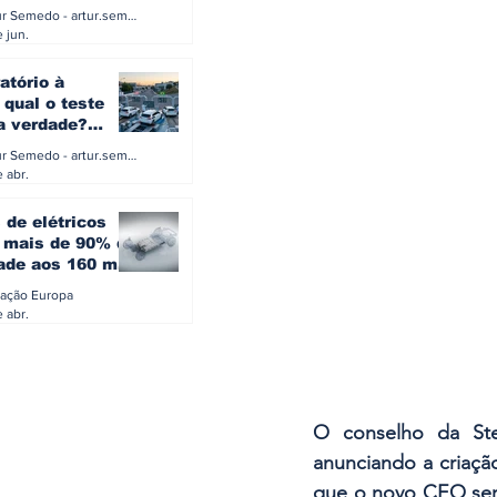
a eletrificação
Artur Semedo - artur.semedo@publiracing.pt
Combustíveis e Lubrificant
 jun.
atório à
 qual o teste
 a verdade?
PA ou o rigoroso
Artur Semedo - artur.semedo@publiracing.pt
O
 abr.
 de elétricos
mais de 90% da
ade aos 160 mil
safiam mitos do
ação Europa
o
 abr.
O conselho da Ste
anunciando a criaçã
que o novo CEO será