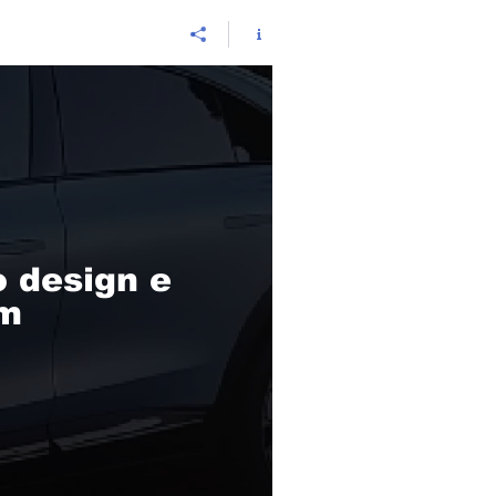
 design e
um