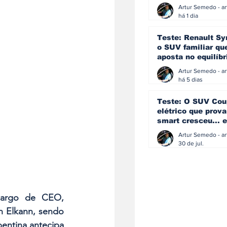
eficiência e
simplicidade aind
há 1 dia
podem andar junt
Teste: Renault Sy
o SUV familiar qu
aposta no equilíbr
ainda acredita na
manual
há 5 dias
Teste: O SUV Cou
elétrico que prova
smart cresceu... e
amadureceu
30 de jul.
cargo de CEO, 
n Elkann, sendo 
ntina antecipa 