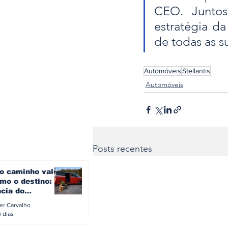
CEO. Juntos
estratégia da
de todas as s
Automóveis
Stellantis
Automóveis
Posts recentes
o caminho vale
mo o destino: a
ncia do
gen ID. Buzz
ler Carvalho
verão europeu
6 dias