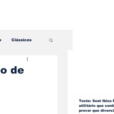
o
Clássicos
es e Comparativos
go de
ogia
a
Hobby
Teste: Seat Ibiza 
utilitário que cont
provar que divers