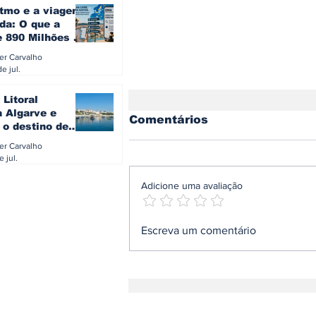
itmo e a viagem
da: O que a
e 890 Milhões à
revela sobre a
ler Carvalho
a do turista na
e jul.
 Litoral
a Algarve e
Comentários
 o destino de
referido dos
ler Carvalho
eses
e jul.
Adicione uma avaliação
Novo Audi Q7 já pode
Escreva um comentário
ser encomendado em
Portugal: terceira
geração chega com V6
TDI de 299 cv e preços
desde 110 mil euros