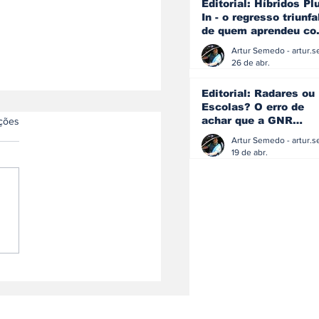
Editorial: Híbridos Pl
In - o regresso triunfa
de quem aprendeu c
os erros do passado
26 de abr.
Editorial: Radares ou
Escolas? O erro de
as.
achar que a GNR
ações
resolve o que a
educação falhou
19 de abr.
da | Jaecoo reforça
sença na Europa e
ra no Top 3 do
cado britânico em
o