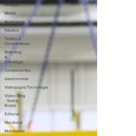
Aviação
Motos
Autocarros
Náutica
Testes e
Comparativos
Branding
&
Estratégia
Componentes
Gastronomia
Videojogos/Tecnologia
Vídeo Blog
- Sobre
Rodas
Editorial
Mecânica
Mobilidade