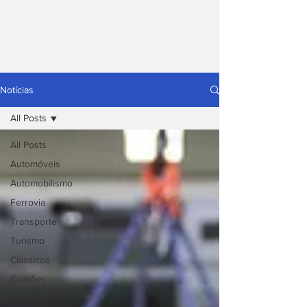
Notícias
All Posts
All Posts
Automóveis
Automobilismo
Ferrovia
Transporte
Turismo
Clássicos
Camiões
Lazer