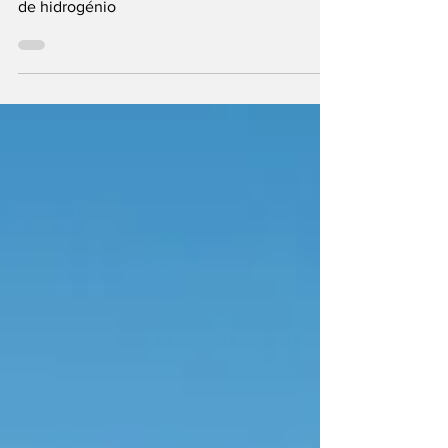
Toyota quer juntar-se a Daimler Truck e Volvo
Group na cellcentric para acelerar tecnologia
de hidrogénio