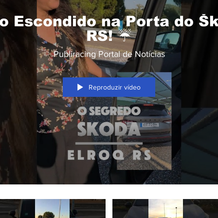
o Escondido na Porta do Šk
RS! ☔
Publiracing Portal de Notícias
Reproduzir vídeo