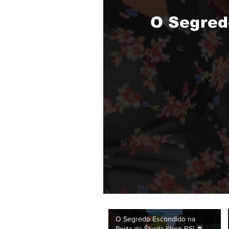
O Segred
O Segredo Escondido na
Porta do Škoda Elroq RS! ☔