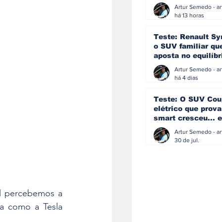
eficiência e
simplicidade aind
há 13 horas
podem andar junt
Teste: Renault Sy
o SUV familiar qu
aposta no equilíbr
ainda acredita na
manual
há 4 dias
Teste: O SUV Cou
elétrico que prova
smart cresceu... e
amadureceu
30 de jul.
 percebemos a 
a como a Tesla 