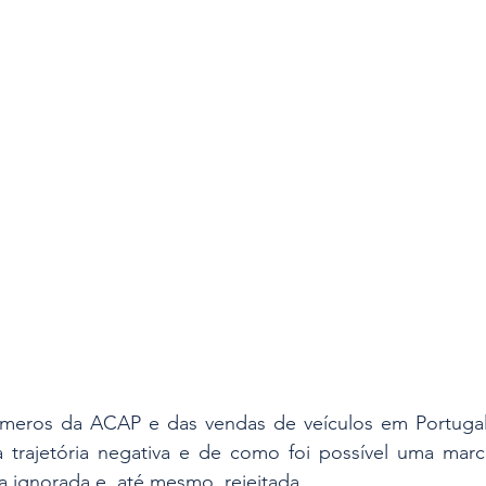
es
Segurança
Insights & Negócios
meros da ACAP e das vendas de veículos em Portugal
trajetória negativa e de como foi possível uma marc
a ignorada e, até mesmo, rejeitada. 