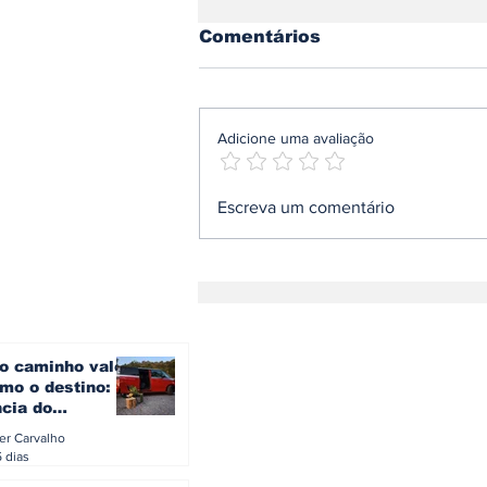
Comentários
Adicione uma avaliação
Omoda | Jaecoo reforça
Escreva um comentário
presença na Europa e
entra no Top 3 do
mercado britânico em
julho
o caminho vale
mo o destino: a
ncia do
gen ID. Buzz
ler Carvalho
verão europeu
5 dias