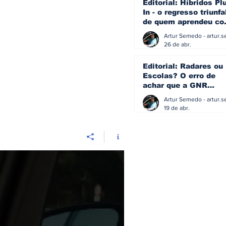
Editorial: Híbridos Pl
In - o regresso triunfa
de quem aprendeu c
os erros do passado
26 de abr.
Editorial: Radares ou
Escolas? O erro de
achar que a GNR
resolve o que a
educação falhou
19 de abr.