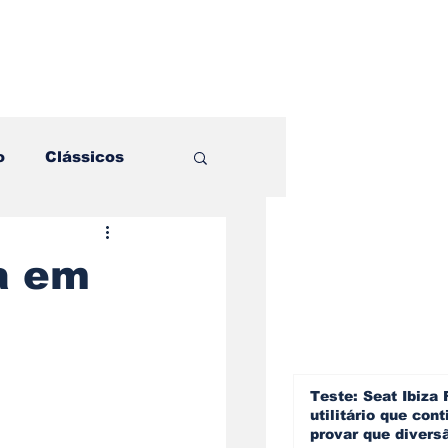
o
Clássicos
es e Comparativos
a em
ogia
a
Hobby
Teste: Seat Ibiza 
utilitário que cont
provar que divers