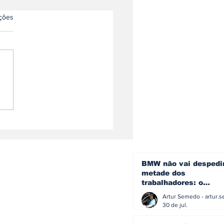
as.
ações
da inicia produção
novo Peaq o maior
 da sua história
BMW não vai despedi
metade dos
trabalhadores: o
problema é o jornali
que muitos decidiram
30 de jul.
fazer