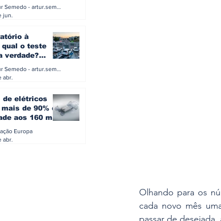
a eletrificação
Artur Semedo - artur.semedo@publiracing.pt
Combustíveis e Lubrificant
 jun.
atório à
 qual o teste
 a verdade?
PA ou o rigoroso
Artur Semedo - artur.semedo@publiracing.pt
O
 abr.
 de elétricos
mais de 90% da
ade aos 160 mil
safiam mitos do
ação Europa
o
 abr.
Olhando para os nú
cada novo mês uma 
passar de desejada, 