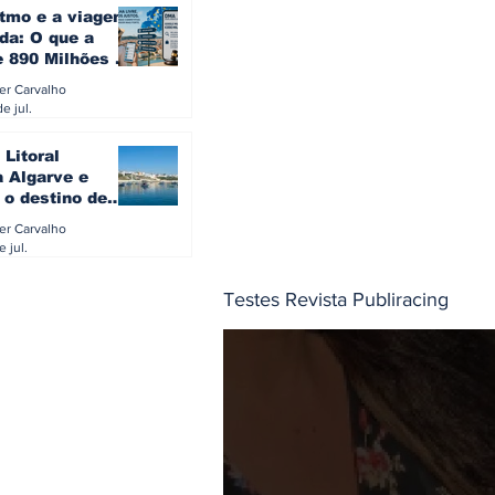
itmo e a viagem
da: O que a
e 890 Milhões à
revela sobre a
ler Carvalho
a do turista na
e jul.
 Litoral
a Algarve e
 o destino de
referido dos
ler Carvalho
eses
e jul.
Testes Revista Publiracing