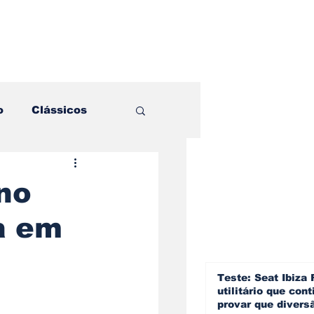
o
Clássicos
es e Comparativos
no
a em
ogia
a
Hobby
Teste: Seat Ibiza 
utilitário que cont
provar que divers