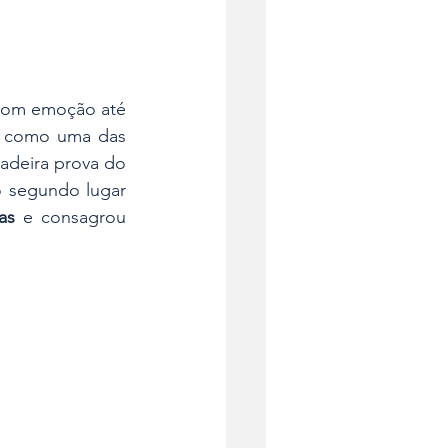
com emoção até 
 como uma das 
radeira prova do 
o segundo lugar 
as
 e consagrou 