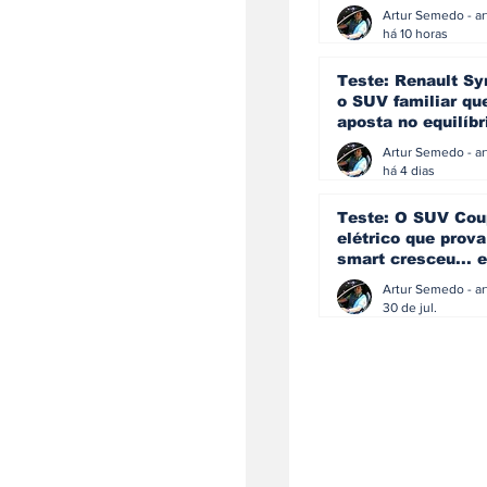
eficiência e
simplicidade aind
há 10 horas
podem andar junt
Teste: Renault Sy
o SUV familiar qu
aposta no equilíbr
ainda acredita na
manual
há 4 dias
Teste: O SUV Cou
elétrico que prova
smart cresceu... e
amadureceu
30 de jul.